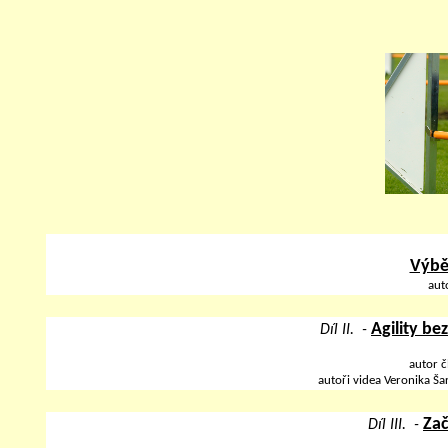
Výběr
aut
Agility be
Díl II. -
autor 
autoři videa Veronika Ša
Zač
Díl III. -