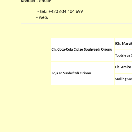
Kontakt:- email:
- tel.: +420 604 104 699
- web:
ICh. Marvi
Ch. Coca-Cola Cid ze Souhvězdí Orionu
Tootsie ze
Ch. Amico 
Zoja ze Suohvězdí Orionu
Smiling Sa