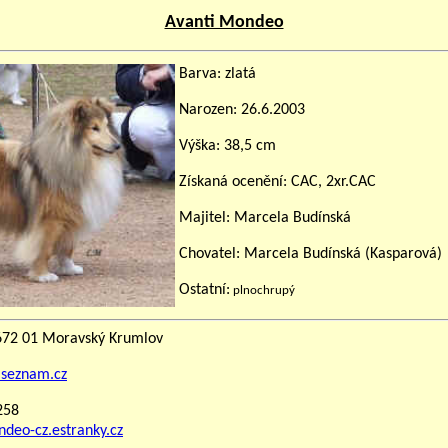
Avanti Mondeo
Barva: zlatá
Narozen: 26.6.2003
Výška: 38,5 cm
Získaná ocenění: CAC, 2xr.CAC
Majitel:
Marcela Budínská
Chovatel:
Marcela Budínská (Kasparová)
Ostatní:
plnochrupý
672 01 Moravský Krumlov
@seznam.cz
 258
eo-cz.estranky.cz