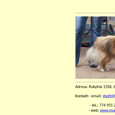
Adresa:
Rokytná 1358, 
Kontakt:- email:
shelti
- tel.: 774 955
- web:
www.mond