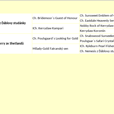
Ch. Sunsweet Emblem of 
Ch. Bridemoor´s Guest of Honour
Ch. Eastdale Heavenly Se
 z Ďáblovy studánky
Nobby Rock of Kerrydaw
ICh. Kerrydaw Kampari
Kerrydaw Koromin
Ch. Snabswood Sunseeke
Ch. Poulsgaard´s Looking for Gold
Poulsgaar´s Safari Crystal
erry ze Shetlandů
ICh. Kyleburn Pearl Fishe
Milady-Gold Fatranský sen
Ch. Nemesis z Ďáblovy st