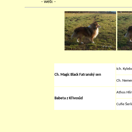
- web: -
Ich. Kyleb
Ch.
Magic Black Fatranský sen
Ch. Nemes
Athos Hli
Babeta z Křivosůd
Cufie Šer