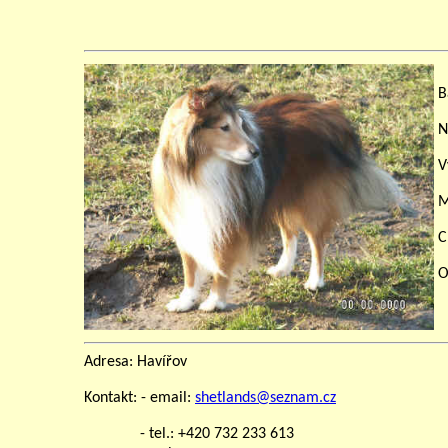
B
N
V
M
C
O
Adresa: Havířov
Kontakt: - email:
shetlands@seznam.cz
- tel.: +420 732 233 613