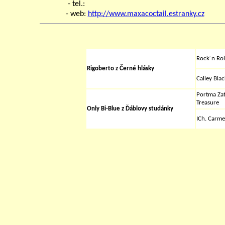
- tel.:
- web:
http://www.maxacoctail.estranky.cz
Rock´n Rol
Rigoberto z Černé hlásky
Calley Bla
Portma Zat
Treasure
Only Bi-Blue z Ďáblovy studánky
ICh. Carm