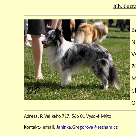
JCh. Cocta
B
N
V
Z
M
C
O
Adresa: P. Velikého 717, 566 01 Vysoké Mýto
Kontakt:- email:
Janinka.Gregorova@seznam.cz