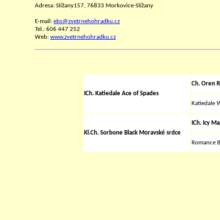
Adresa: Slížany157, 76833 Morkovice-Slížany
E-mail:
ebs@zvetrnehohradku.cz
Tel.: 606 447 252
Web:
www.zvetrnehohradku.cz
Ch. Oren 
ICh. Katiedale Ace of Spades
Katiedale 
ICh. Icy Ma
Kl.Ch. Sorbone Black Moravské srdce
Romance B