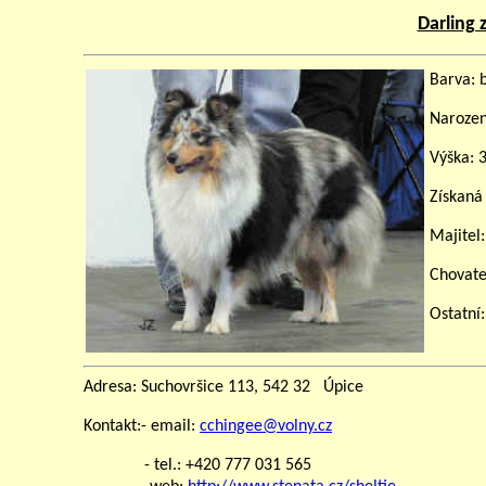
Darling 
Barva: 
Narozen
Výška: 
Získaná
Majitel:
Chovate
Ostatní:
Adresa: Suchovršice 113, 542 32 Úpice
Kontakt:- email:
cchingee@volny.cz
- tel.: +420 777 031 565