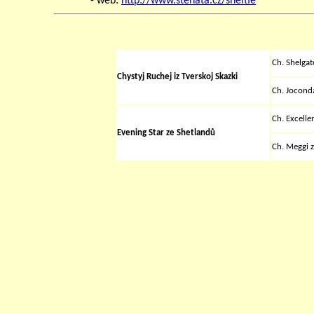
- web:
http://www.stenata.cz/sheltie
Ch. Shelga
Chystyj Ruchej iz Tverskoj Skazki
Ch. Joconda
Ch. Excelle
Evening Star ze Shetlandů
Ch. Meggi z