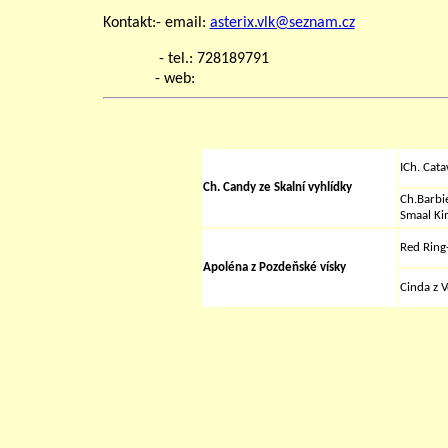
Kontakt:- email:
asterix.vlk@seznam.cz
- tel.: 728189791
- web:
ICh. Cata
Ch. Candy ze Skalní vyhlídky
Ch.
Barbie
Smaal Ki
Red Ring
Apoléna z Pozdeňské vísky
Cinda z V