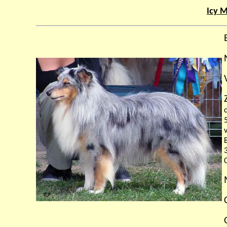
Icy M
v