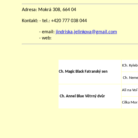
Adresa: Mokrá 308, 664 04
Kontakt: - tel.: +420 777 038 044
- email:
jindriska.jelinkova@gmail.com
- web:
ICh. Kyleb
Ch. Magic Black Fatranský sen
Ch. Nemes
Ali na Voř
Ch. Annel Blue Větrný dvůr
Cilka Mor