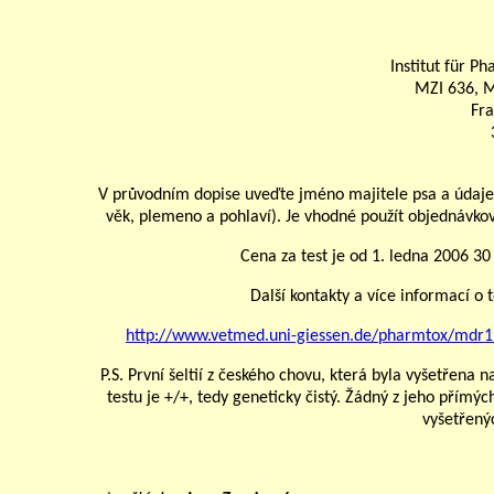
Institut für P
MZI 636, M
Fra
V průvodním dopise uveďte jméno majitele psa a údaje o
věk, plemeno a pohlaví). Je vhodné použít objednávkový
Cena za test je od 1. ledna 2006 30 
Další kontakty a více informací o 
http://www.vetmed.uni-giessen.de/pharmtox/mdr1
P.S. První šeltií z českého chovu, která byla vyšetřena
testu je +/+, tedy geneticky čistý. Žádný z jeho pří
vyšetřenýc