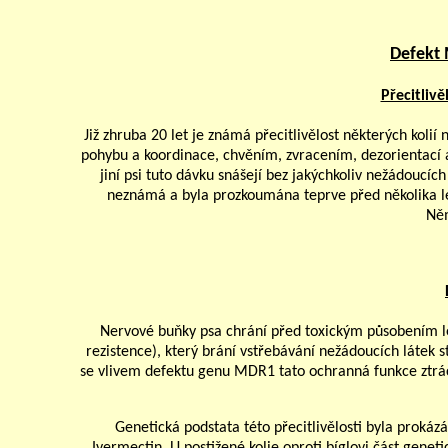
Defekt M
Přecitlivě
Již zhruba 20 let je známá přecitlivělost některých koli
pohybu a koordinace, chvěním, zvracením, dezorientací atd
jiní psi tuto dávku snášejí bez jakýchkoliv nežádoucích
neznámá a byla prozkoumána teprve před několika le
Něm
Nervové buňky psa chrání před toxickým působením l
rezistence), který brání vstřebávání nežádoucích látek 
se vlivem defektu genu MDR1 tato ochranná funkce ztrá
Genetická podstata této přecitlivělosti byla proká
Ivermectin. U postižené kolie oproti bíglovi část genet