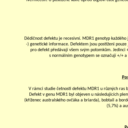
Dědičnost defektu je recesivní. MDR1 genotyp každého j
-) genetické informace. Defektem jsou postiženi pouze j
pro defekt předávají všem svým potomkům. Jedinci +/
s normálním genotypem se označují +/+ a
Po
V rámci studie četnosti defektu MDR1 u různých ras 
Defekt v genu MDR1 byl objeven u následujících plemen
(kříženec australského ovčáka a briarda), bobtail a border 
(5,7%) a au
P