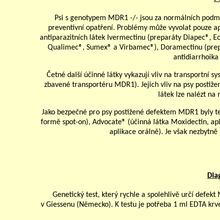
Psi s genotypem MDR1 -/- jsou za normálních podmí
preventivní opatření. Problémy může vyvolat pouze apl
antiparazitních látek Ivermectinu (preparáty Diapec®,
Qualimec®, Sumex® a Virbamec®), Doramectinu (prepa
antidiarrhoika
Četné další účinné látky vykazují vliv na transportní 
zbavené transportéru MDR1). Jejich vliv na psy posti
látek lze nalézt na
Jako bezpečné pro psy postižené defektem MDR1 byly te
formě spot-on), Advocate® (účinná látka Moxidectin, a
aplikace orálně). Je však nezbytn
Dia
Genetický test, který rychle a spolehlivě určí defekt
v Giessenu (Německo). K testu je potřeba 1 ml EDTA krv