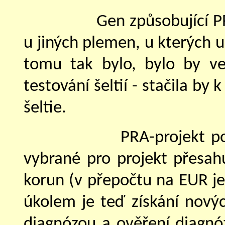
Gen způsobující PR
u jiných plemen, u kterých u
tomu tak bylo, bylo by v
testování šeltií - stačila by
šeltie.
PRA-projekt po
vybrané pro projekt přesah
korun (v přepočtu na EUR je 
úkolem je teď získání novýc
diagnózou a ověření diagnózy