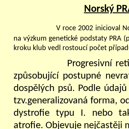
Norský PRA
V roce 2002 inicioval 
na výzkum genetické podstaty PRA (pro
kroku klub vedl rostoucí počet případů
Progresivní ret
způsobující postupné nevra
dospělých psů. Podle údajů 
tzv.generalizovaná forma, o
dystrofie typu I. nebo tak
atrofie. Objevuje nejčastěji 