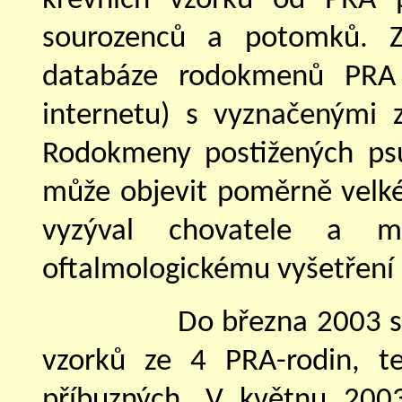
krevních vzorků od PRA po
sourozenců a potomků. Z
databáze rodokmenů PRA p
internetu) s vyznačenými 
Rodokmeny postižených ps
může objevit poměrně velké
vyzýval chovatele a ma
oftalmologickému vyšetření 
Do března 2003 s
vzorků ze 4 PRA-rodin, t
příbuzných. V květnu 200