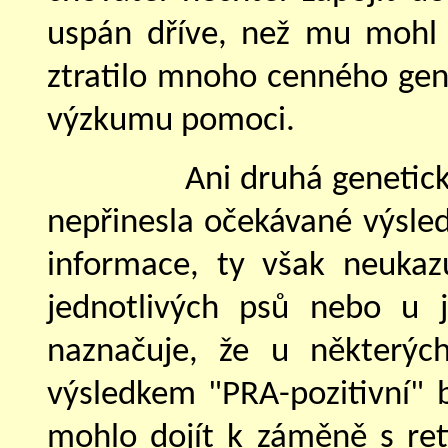
uspán dříve, než mu mohl 
ztratilo mnoho cenného gen
výzkumu pomoci.
Ani druhá genetic
nepřinesla očekávané výsledk
informace, ty však neukaz
jednotlivých psů nebo u je
naznačuje, že u některýc
výsledkem "PRA-pozitivní" 
mohlo dojít k záměně s ret