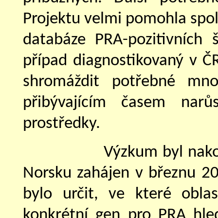
Projektu velmi pomohla spol
databáze PRA-pozitivních 
případ diagnostikovaný v ČR
shromáždit potřebné mno
přibývajícím časem narů
prostředky.
Výzkum byl nako
Norsku zahájen v březnu 20
bylo určit, ve které obla
konkrétní gen pro PRA hled