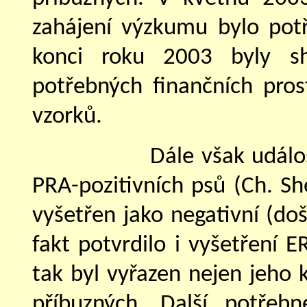
zahájení výzkumu bylo pot
konci roku 2003 byly sh
potřebných finančních pros
vzorků.
Dále však událo
PRA-pozitivních psů (Ch. Sh
vyšetřen jako negativní (doš
fakt potvrdilo i vyšetření E
tak byl vyřazen nejen jeho k
příbuzných. Další potřeb