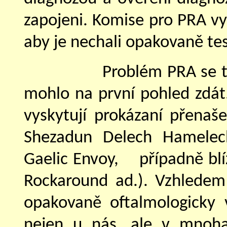
zapojeni. Komise pro PRA vy
aby je nechali opakovaně te
Problém PRA se t
mohlo na první pohled zdát
vyskytují prokázaní přenaše
Shezadun Delech Hamelech
Gaelic Envoy,
případně blí
Rockaround ad.). Vzhledem 
opakovaně oftalmologicky 
nejen u nás, ale v mnoha