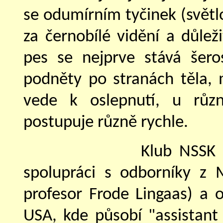
se odumírním tyčinek (světl
za černobílé vidění a důlež
pes se nejprve stává šero
podněty po stranách těla,
vede k oslepnutí, u růz
postupuje různě rychle.
Klub NSSK 
spolupráci s odborníky z M
profesor Frode Lingaas) a o
USA, kde působí "assistant