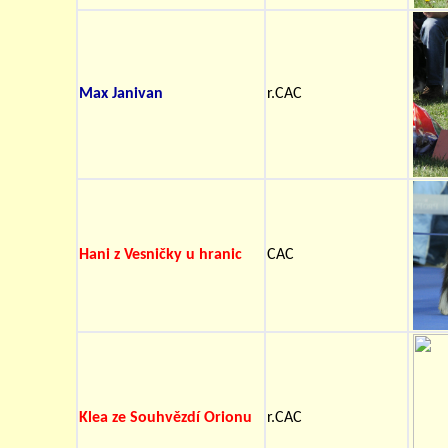
Max Janivan
r.CAC
Hani z Vesničky u hranic
CAC
Klea ze Souhvězdí Orionu
r.CAC