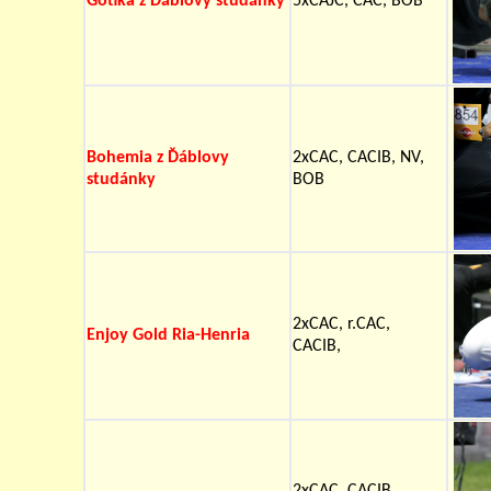
Gotika z Ďáblovy studánky
5xCAJC, CAC, BOB
Bohemia z Ďáblovy
2xCAC, CACIB, NV,
studánky
BOB
2xCAC, r.CAC,
Enjoy Gold Ria-Henria
CACIB,