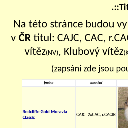
.::T
Na této stránce budou vyps
v
ČR
titul: CAJC, CAC, r.C
vítěz
, Klubový vítěz
(NV)
(
(zapsáni zde jsou pou
jméno
ocenění
Redcliffe Gold Moravia
CAJC, 2xCAC, r.CACIB
Classic