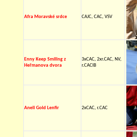
Afra Moravské srdce
CAJC, CAC, VSV
Enny Keep Smiling z
3xCAC, 2xr.CAC, NV,
Heřmanova dvora
r.CACIB
Aneli Gold Lenfir
2xCAC, r.CAC