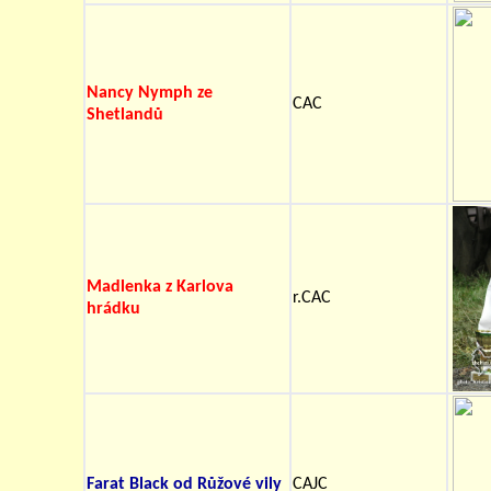
Nancy Nymph ze
CAC
Shetlandů
Madlenka z Karlova
r.CAC
hrádku
Farat Black od Růžové vily
CAJC