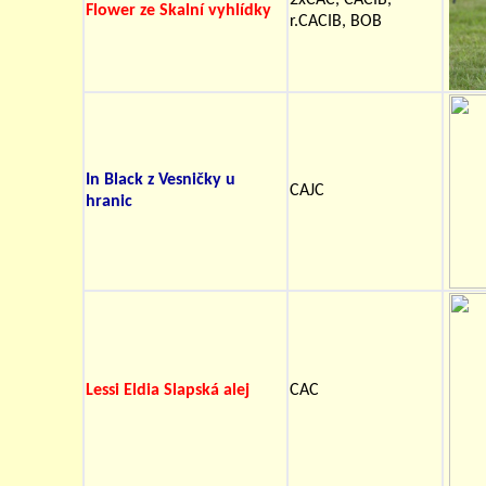
2xCAC, CACIB,
Flower ze Skalní vyhlídky
r.CACIB, BOB
In Black z Vesničky u
CAJC
hranic
Lessi Eldia Slapská alej
CAC