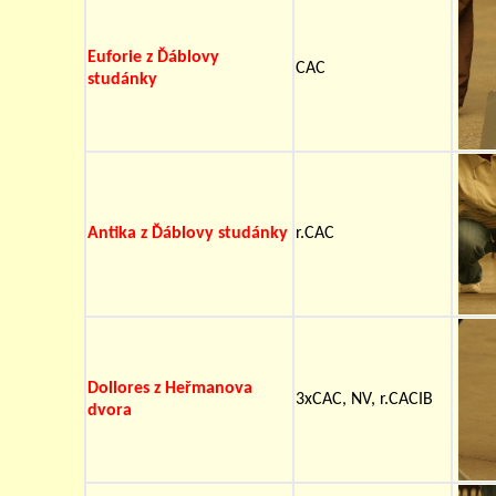
Euforie z Ďáblovy
CAC
studánky
Antika z Ďáblovy studánky
r.CAC
Dollores z Heřmanova
3xCAC, NV, r.CACIB
dvora