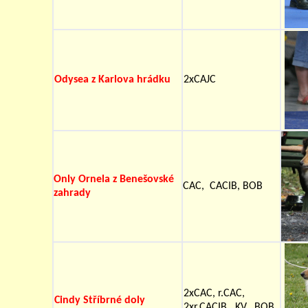
Odysea z Karlova hrádku
2xCAJC
Only Ornela z Benešovské
CAC, CACIB, BOB
zahrady
2xCAC, r.CAC,
Cindy Stříbrné doly
2xr.CACIB, KV, BOB