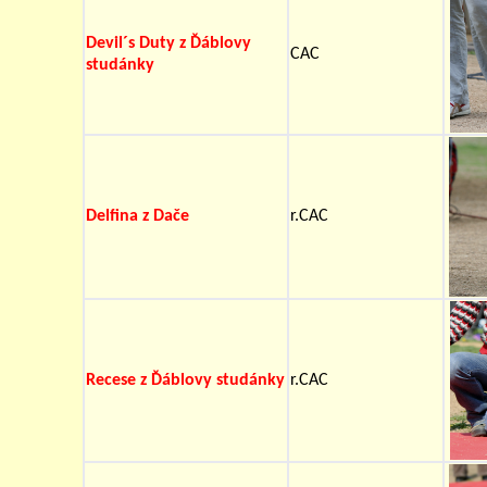
Devil´s Duty z Ďáblovy
CAC
studánky
Delfina z Dače
r.CAC
Recese z Ďáblovy studánky
r.CAC