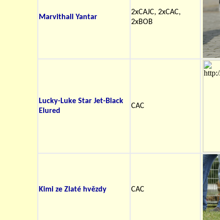
2xCAJC, 2xCAC,
Marvithall Yantar
2xBOB
Lucky-Luke Star Jet-Black
CAC
Elured
Kimi ze Zlaté hvězdy
CAC