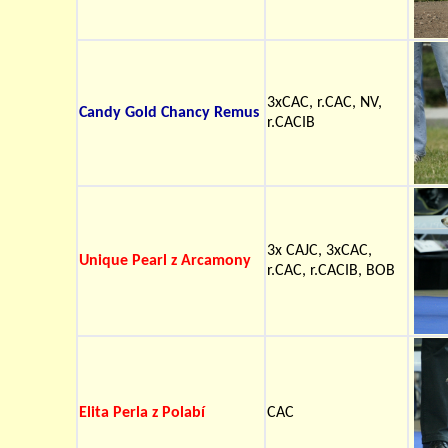
3xCAC, r.CAC, NV,
Candy Gold Chancy Remus
r.CACIB
3x CAJC, 3xCAC,
Unique Pearl z Arcamony
r.CAC, r.CACIB, BOB
Elita Perla z Polabí
CAC