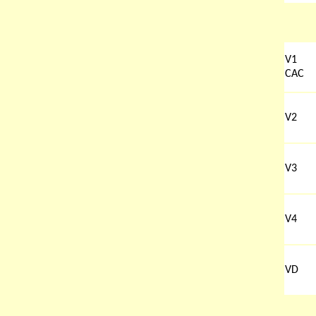
V1
CAC
V2
V3
V4
VD