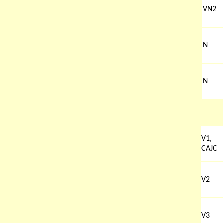
VN2
N
N
V1,
CAJC
V2
V3