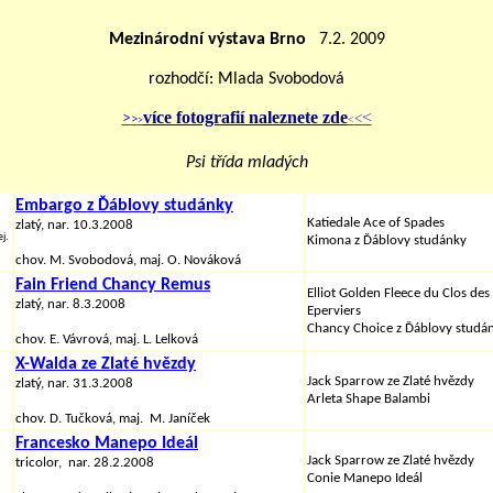
Mezinárodní výstava Brno
7.2. 2009
rozhodčí: Mlada Svobodová
více fotografií naleznete zde
<
>
<
>
<
>
Psi třída mladých
Embargo z Ďáblovy studánky
Katiedale Ace of Spades
zlatý, nar. 10.3.2008
j.
Kimona
z Ďáblovy studánky
chov.
M. Svobodová,
maj. O.
Nováková
Fain Friend Chancy Remus
Elliot Golden Fleece du Clos des
zlatý, nar. 8.3.2008
Eperviers
Chancy Choice z Ďáblovy studá
chov. E. Vávrová, maj. L. Lelková
X-Walda ze Zlaté hvězdy
Jack Sparrow ze Zlaté hvězdy
zlatý, nar. 31.3.2008
Arleta Shape Balambi
chov. D. Tučková, maj. M. Janíček
Francesko Manepo Ideál
Jack Sparrow ze Zlaté hvězdy
tricolor, nar. 28.2.2008
Conie Manepo Ideál