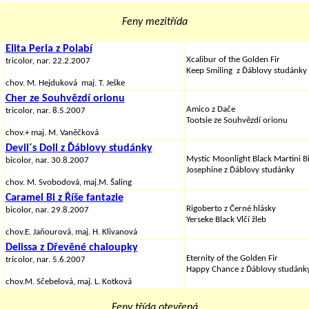
Feny mezitřída
Elita Perla z Polabí
Xcalibur of the Golden Fir
tricolor, nar. 22.2.2007
Keep Smiling
z Ďáblovy studánky
chov. M. Hejduková maj. T. Ješke
Cher ze Souhvězdí orionu
Amico z Dače
tricolor, nar. 8.5.2007
Tootsie ze Souhvězdí orionu
chov.+ maj. M. Vaněčková
Devil´s Doll z Ďáblovy studánky
Mystic Moonlight Black Martini B
bicolor, nar. 30.8.2007
Josephine
z Ďáblovy studánky
chov. M. Svobodová, maj.M. Šaling
Caramel Bi z Říše fantazie
Rigoberto z Černé hlásky
bicolor, nar. 29.8.2007
Yerseke Black Vlčí žleb
chov.E. Jaňourová, maj. H. Klivanová
Delissa z Dřevěné chaloupky
Eternity of the Golden Fir
tricolor, nar. 5.6.2007
Happy Chance z Ďáblovy studánk
chov.M. Sčebelová, maj. L. Kotková
Feny třída otevřená