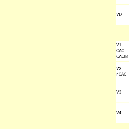
VD
V1
CAC
CACIB
V2
r.CAC
V3
V4