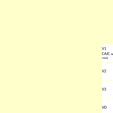
V1
CAJC
Ne
mladý
V2
V3
VD