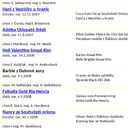
chov. E. Jaňourová, maj. L. Novotná
Hani z Vesničky u hranic
Coca Cola Cid ze Souhvězdí Orion
tricolor, nar. 12.11.2007
Fanča z Vesničky u hranic
chov. J. Čurda, maj.V. Březinová
Adélka Chlupaté štěstí
Elliot Golden Fleece du Clos des Ep
zlatá, nar. 11.8.2007
Perpetum mobile z Ďáblovy studá
chov.I. Maříková, maj. M. Veselá
Nell Valentine Smaal Kim
Karlos Smaal Kim
zlatá,, nar. 14.2.2008
Belle Brigitte Smaal Kim
chov.Z. Koláček, maj. H. Ambrožová
Barbie z Duhové aury
Craven ze Skalní vyhlídky
zlatá, nar. 9.1.2008
Ygrande Black Vlčí žleb
chov. M. Sedláčeká, maj. H. Sedláčková
Falballa Gold Ria-Henria
Genius vom Pommernring
zlatá, nar. 4.3.2008
Aisha Gold Ria-Henria
chov.Š. Stará, maj. A. Horáková
Nancy ze Souhvězdí orionu
Oliver Twist z Ďáblovy studánky
tricolor, nar. 30.1.2008
Evening Star ze Shetlandů
chov.+ maj. M. Vaněčková