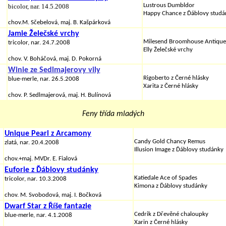
Lustrous Dumbldor
bicolor, nar. 14.5.2008
Happy Chance z Ďáblovy studá
chov.M. Sčebelová, maj. B. Kašpárková
Jamie Želečské vrchy
Milesend Broomhouse Antique
tricolor, nar. 24.7.2008
Elly Želečské vrchy
chov. V. Boháčová, maj. D. Pokorná
Winie ze Sedlmajerovy vily
Rigoberto z Černé hlásky
blue-merle, nar. 26.5.2008
Xarita z Černé hlásky
chov. P. Sedlmajerová, maj. H. Bulínová
Feny třída mladých
Unique Pearl z Arcamony
Candy Gold Chancy Remus
zlatá, nar. 20.4.2008
Illusion Image z Ďáblovy studánky
chov.+maj. MVDr. E. Fialová
Euforie z Ďáblovy studánky
Katiedale Ace of Spades
tricolor, nar. 10.3.2008
Kimona
z Ďáblovy studánky
chov.
M. Svobodová,
maj. I. Bočková
Dwarf Star z Říše fantazie
Cedrik z Dřevěné chaloupky
blue-merle, nar. 4.1.2008
Xarin z Černé hlásky