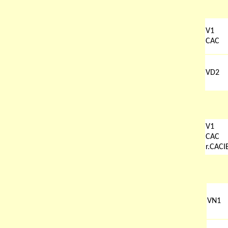
V1
CAC
VD2
V1
CAC
r.CACI
VN1