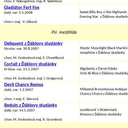
chov. Z. Nekvapilová, maj. R. Valentová
Gladiátor Fort Fox
Sweet Billy Boy o´the Highlands
zlatý, nar. 5.5.2008
Evening Star z Ďáblovy studánk
chov.+ maj. V. Lišková
Psi mezitřída
Deliquent z Ďáblovy studánky
Mystic Moonlight Black Martini
bicolor, nar. 30.8.2007
Josephine
z Ďáblovy studánky
chov. M. Svobodová maj. E. Chmelíková
Coctail z Ďáblovy studánky
Rigoberto z Černé hlásky
bi-blue, nar. 21.5.2007
Only Bi-Blue z Ďáblovy studánk
chov.
M. Svobodová,
maj.
J. Gregorová
Devil Chancy Remus
Milesend Broomhouse Antique 
zlatá, nar. 1.3.2007
Chancy Choice
z Ďáblovy studá
chov. + maj. E. Vávrová
Beduin z Ďáblovy studánky
Lundecock´s Watermark
zlatý, nar. 14.5.2007
Kimona
z Ďáblovy studánky
chov. M. Svobodová maj. K. Grundová