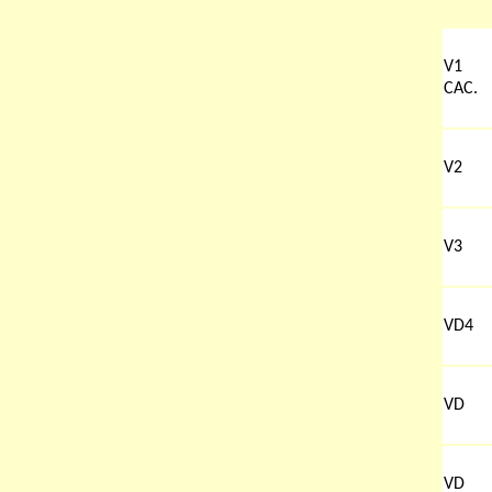
V1
CAC.
V2
V3
VD4
VD
VD