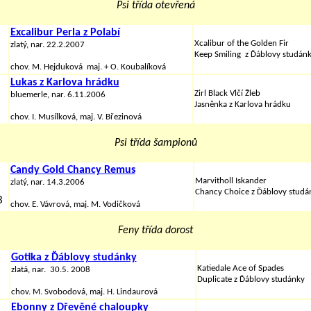
Psi třída otevřená
Excalibur Perla z Polabí
Xcalibur of the Golden Fir
zlatý, nar. 22.2.2007
Keep Smiling
z Ďáblovy studán
chov. M. Hejduková maj. + O. Koubalíková
Lukas z Karlova hrádku
Zirl Black Vlčí Žleb
bluemerle, nar. 6.11.2006
Jasněnka z Karlova hrádku
chov.
I. Musílková,
maj.
V. Březinová
Psi třída šampionů
Candy Gold Chancy Remus
Marvitholl Iskander
zlatý, nar. 14.3.2006
Chancy Choice
z Ďáblovy studá
B
chov. E. Vávrová, maj. M. Vodičková
Feny třída dorost
Gotika z Ďáblovy studánky
Katiedale Ace of Spades
zlatá, nar. 30.5. 2008
Duplicate z Ďáblovy studánky
chov. M. Svobodová, maj. H. Lindaurová
Ebonny z Dřevěné chaloupky