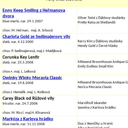
Enny Keep Smiling z Heřmanova
dvora
Oliver Twist z Ďáblovy studánky
blue-merle, nar. 29.1.2007
Pretty Raisa ze Shetlandů
chov. M. Heřman, maj. A. Srbová
Charlota Gold ze Sedlmajerovy vily
Kerry Kim z Ďáblovy studánky
zlatá, nar. 4.12.2000
Hendy Gold z Černé hlásky
chov. P. Sedlmajerová, maj.J. Matějková
Corunka Key Lenfir
Milesend Broomhouse Antique G
zlatá, nar. 25.5.2006
Emily Endless Small Kim
chov.+, maj. L. Lelková
Qwinky Winky Moravia Classic
Milesend Broomhouse Antique G
zlatá, nar. 19.6.2006
Norica Moravia Classic
chov.J. Hemelík, maj. L. Kotková
Carey Black od Růžové vily
Marvilholl Iskander
tricolor, nar. 24.7.2006
Jasmína z Karlova hrádku
chov. M. Ricci, maj.H. Klivanová
Markýza z Karlova hrádku
Dux z Vesničky u hranic
blue-merle, nar. 11.11.2006