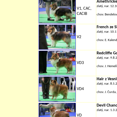
Amethricke
zlatý, nar. 12.
V1, CAC,
CACIB
chov.
Bendelo
French ze S
zlatý, nar. 10.
V2
chov.
E. Kalen
Redcliffe G
zlatý, nar. 9.8
VD3
chov.
J. Hemelí
Hair z Vesn
zlatý, nar. 8.5
VD4
chov.
J. Čurda,
Devil Chan
zlatý, nar. 1.3
VD