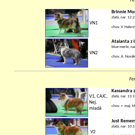
Fe
Brinnie Mo
zlatá, nar. 12.
VN1
chov.
V. Habro
Atalanta z 
blue-merle, na
VN2
chov.
A. Nová
Fe
Kassandra 
V1, CAJC,
zlatá, nar. 13.
Nej.
chov. + maj.
M
mladá
Just Remem
zlatá, nar. 10.
V2