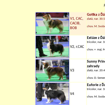
Gotika z Ď
V1, CAC,
zlatá, nar. 30.
CACIB,
chov.
M. Svob
BOB
Extáze z Ď
tricolor, nar. 
V2, r.CAC
chov.
+
maj.
M
Sunny Prin
zahrady
V3
zlatá, nar. 20.
chov.
D. Seme
Euforie z 
tricolor, nar. 
V4
chov.
M. Svob