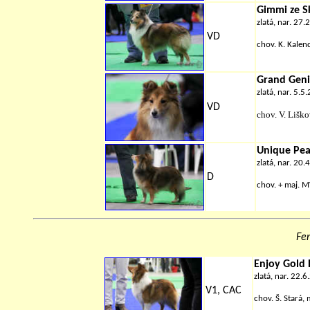
Gimmi ze Sk
zlatá, nar. 27.
VD
chov. K. Kale
Grand Geni
zlatá, nar. 5.5
VD
chov.
V. Lišk
Unique Pea
zlatá, nar. 20.
D
chov.
+
maj. MV
Fen
Enjoy Gold 
zlatá, nar. 22.
V1, CAC
chov. Š. Stará, 