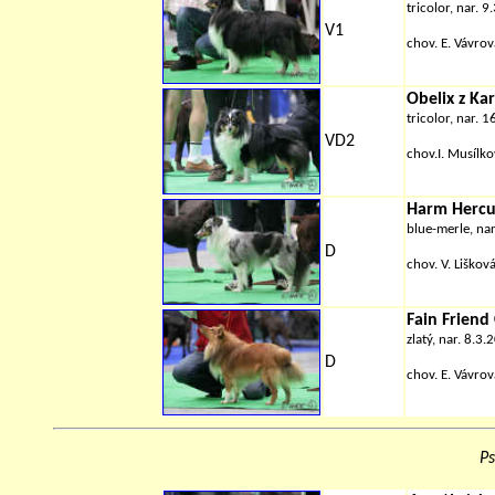
tricolor, nar. 
V1
chov.
E. Vávro
Obelix z Ka
tricolor, nar. 
VD2
chov.
I. Musílko
Harm Hercul
blue-merle, na
D
chov.
V. Lišková
Fain Frien
zlatý, nar. 8.3.
D
chov.
E. Vávro
Ps