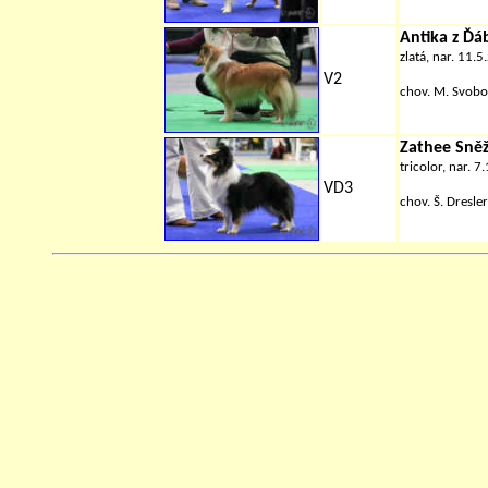
Antika z Ďá
zlatá, nar. 11.
V2
chov.
M. Svob
Zathee Sněž
tricolor, nar. 
VD3
chov. Š. Dresle