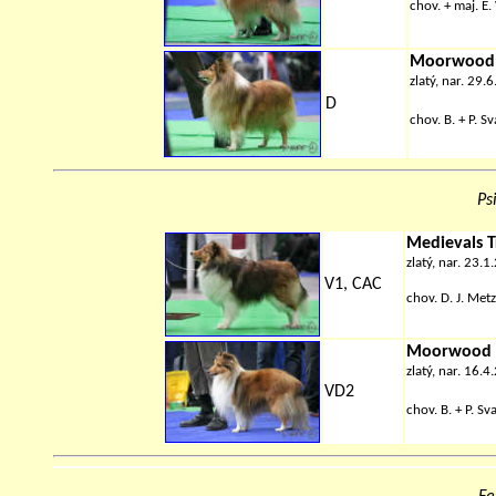
chov.
+
maj. E.
Moorwood 
zlatý, nar. 29.
D
chov.
B. + P. S
Ps
Medievals T
zlatý, nar. 23.
V1, CAC
chov. D. J. Met
Moorwood A
zlatý, nar. 16.
VD2
chov.
B. + P. Sv