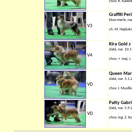
chov.
K. Kalen
Graffiti Per
blue-merle, na
V3
ch. M. Hejduk
Kira Gold z
zlatá, nar. 10
V4
chov. + maj.
J.
Queen Mary
zlatá, nar. 5.1
VD
chov.
I. Musíl
Patty Gabr
zlatá, nar. 5.9
VD
chov. Ing. Z. K