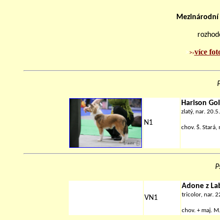
Mezinárodní
rozhodč
více fot
>
>
>
P
H
arison Go
zlatý, nar. 20.
N1
chov. Š. Stará,
P
Adone z La
tricolor, nar. 
VN1
chov. + maj.
M.