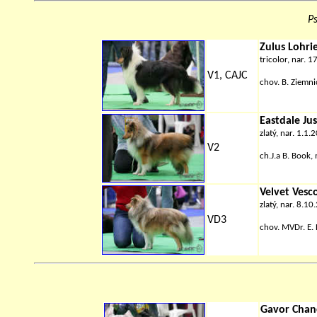
Ps
Zulus Lohri
tricolor, nar. 
V1, CAJC
chov. B. Ziemni
Eastdale Ju
zlatý, nar. 1.1.
V2
ch.J.a B. Book,
Velvet Vesc
zlatý, nar. 8.1
VD3
chov.
MVDr. E. 
Gavor Chan