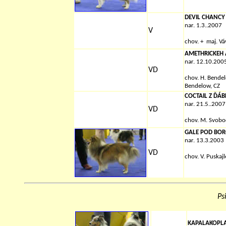
DEVIL CHANCY
nar. 1.3..2007
V
chov.
+
maj. Vá
AMETHRICKEH 
nar. 12.10.200
VD
chov.
H. Bende
Bendelow, CZ
COCTAIL Z ĎÁ
nar. 21.5..2007
VD
chov.
M. Svobo
GALE POD BO
nar. 13.3.2003
VD
chov.
V. Puskaj
Ps
KAPALAKOPL