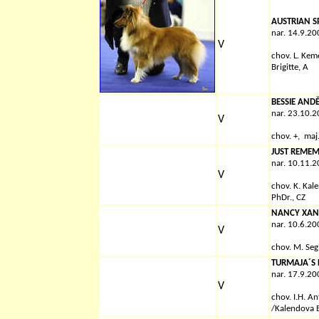
AUSTRIAN SP
nar. 14.9.20
V
chov.
L. Kem
Brigitte, A
BESSIE AND
nar. 23.10.
V
chov. +, maj
JUST REMEM
nar. 10.11.
V
chov. K. Ka
PhDr., CZ
NANCY XANT
nar. 10.6.20
V
chov.
M. Seg
TURMAJA´S
nar. 17.9.20
V
chov.
I.H. A
/Kalendova 