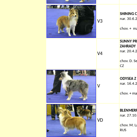
SHINING 
nar. 30.6.
V3
chov.
+
ma
SUNNY PR
ZAHRADY
nar. 20.4.
V4
chov.
D. S
CZ
ODYSEA Z
nar. 16.4.
V
chov.
+
maj
BLENMER
nar. 27.1
VD
chov.
M. L
RUS