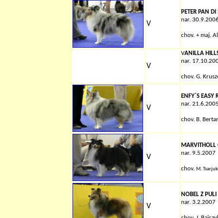
PETER PAN DI
nar. 30.9.200
V
chov.
+
maj. Al
V
ANILLA HIL
nar. 17.10.20
V
chov. G. Krusz
ENFY´S EASY 
nar. 21.6.200
V
chov.
B. Bertar
MARVITHOLL
nar. 9.5.2007
V
chov.
M. Tsarjuk
NOBEL Z PULI
nar. 3.2.2007
V
chov.
J. Bajczy