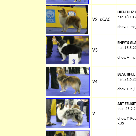
HITACHI I
nar. 18.10
V2, r.CAC
chov.
+
ma
ENFY´S GL
nar. 15.5.
V3
chov. + ma
BEAUTIFUL
nar. 21.6.
V4
chov.
E. Kl
ART FELISI
nar. 26.9.
V
chov.
T. Po
RUS