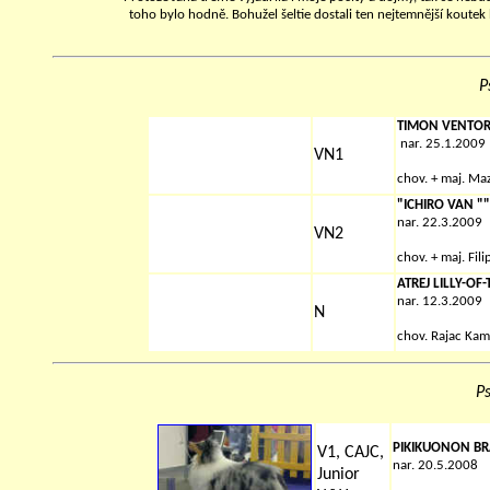
toho bylo hodně. Bohužel šeltie dostali ten nejtemnější koutek 
P
TIMON VENTO
nar. 25.1.2009
VN1
chov. + maj. Ma
"ICHIRO VAN "
nar. 22.3.2009
VN2
chov. + maj. Fil
ATREJ LILLY-OF
nar. 12.3.2009
N
chov. Rajac Kam
Ps
PIKIKUONON BR
V1, CAJC,
nar. 20.5.2008
Junior