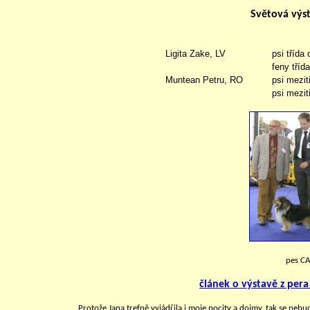
Světová výst
Ligita Zake, LV
psi třída 
feny tříd
Muntean Petru, RO
psi mezit
psi mezit
pes CA
článek o výstavě z pera
Protože Jana trefně vyjádřila i moje pocity a dojmy, tak se neb