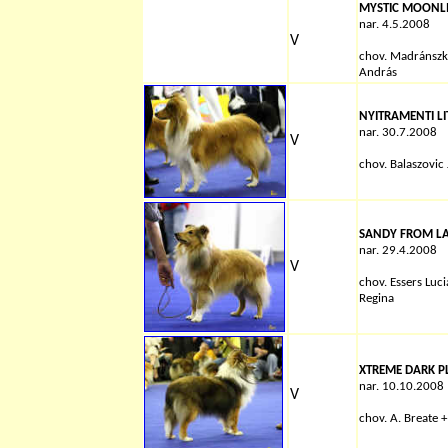
MYSTIC MOONLI
nar. 4.5.2008
V
chov. Madránszki
András
NYITRAMENTI LI
nar. 30.7.2008
V
chov. Balaszovic 
SANDY FROM LA
nar. 29.4.2008
V
chov. Essers Luci
Regina
XTREME DARK P
nar. 10.10.2008
V
chov. A. Breate 