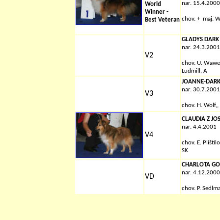
nar. 15.4.2000
World
Winner -
chov. + maj. W
Best Veteran
GLADYS DARK
nar. 24.3.2001
V2
chov.
U. Wawe
Ludmill, A
JOANNE-DARK
nar. 30.7.2001
V3
chov.
H. Wolf,
,
CLAUDIA Z JO
nar. 4.4.2001
V4
chov.
E. Plíštil
SK
CHARLOTA GO
nar. 4.12.2000
VD
chov. P. Sedlm