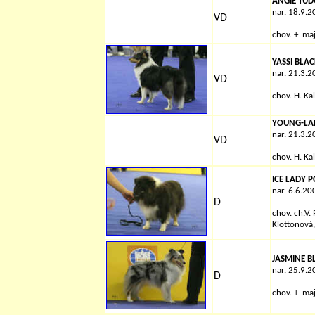
ANGIE TUD
nar. 18.9.
VD
chov. + ma
YASSI BLA
nar. 21.3.
VD
chov. H. K
YOUNG-LA
nar. 21.3.
VD
chov. H. Ka
ICE LADY 
nar. 6.6.20
D
chov.
ch.V.
Klottonová,
JASMINE B
nar. 25.9.
D
chov. + maj