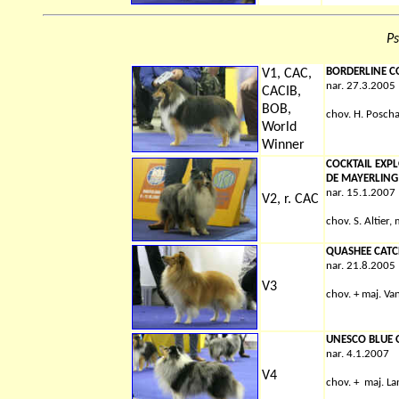
Ps
BORDERLINE C
V1, CAC,
nar. 27.3.2005
CACIB,
BOB,
chov.
H. Posch
World
Winner
COCKTAIL EXP
DE MAYERLING
nar. 15.1.2007
V2, r. CAC
chov.
S. Altier,
QUASHEE CATC
nar. 21.8.2005
V3
chov.
+
maj. Va
UNESCO BLUE 
nar. 4.1.2007
V4
chov.
+
maj. La