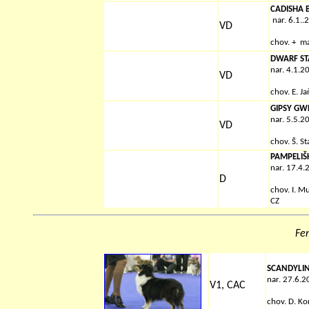
CADISHA 
nar. 6.1..
VD
chov.
+
ma
DWARF STA
nar. 4.1.2
VD
chov.
E. J
GIPSY GW
nar. 5.5.2
VD
chov.
Š. St
PAMPELIŠ
nar. 17.4.
D
chov.
I. M
CZ
Fen
SCANDYLI
nar. 27.6.
V1, CAC
chov.
D. Kor