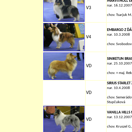
MARVITHOLL E
nar. 16.12.2007
V3
chov. Tsarjuk M.
EMBARGO Z ĎÁ
nar. 10.3.2008
V4
chov. Svobodov
SINIKETUN BR
nar. 25.10.2007
VD
chov. +
maj. Rek
SIRIUS STARLE
nar. 10.4.2008
VD
chov. Semerádov
Stupčuková
VANILLA HILLS
nar. 13.12.2007
VD
chov. Kruszel G.