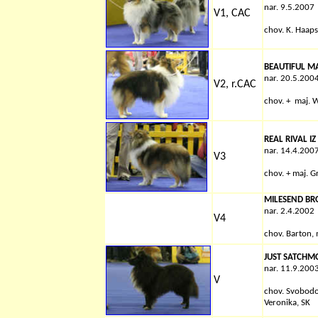
nar. 9.5.2007
V1, CAC
chov.
K. Haaps
BEAUTIFUL M
nar. 20.5.200
V2, r.CAC
chov.
+
maj. W
REAL RIVAL I
nar. 14.4.200
V3
chov.
+
maj. G
MILESEND B
nar. 2.4.2002
V4
chov.
Barton,
JUST SATCHM
nar. 11.9.200
V
chov. Svobod
Veronika, SK