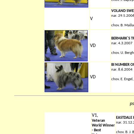
VOLAND SWE
nar. 29.5.200
V
chov.
B. Mašl
BERMARK´S T
nar. 4.3.2007
VD
chov.
U. Berg
BI NUMBER O
nar. 8.6.2004
VD
chov.
E. Engel
ps
V1,
EASTDALE
Veteran
nar. 31.12
World Winner
- Best
chov.
B. J.