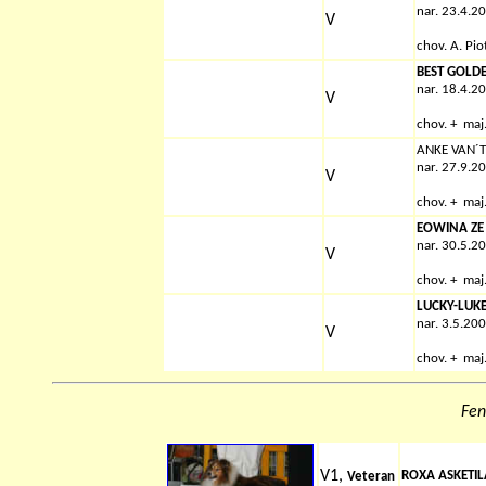
nar. 23.4.2
V
chov.
A. Pio
BEST GOLD
nar. 18.4.2
V
chov. + maj
ANKE VAN´
nar. 27.9.2
V
chov. + maj
EOWINA ZE
nar. 30.5.2
V
chov. + maj
LUCKY-LUKE
nar. 3.5.20
V
chov. + maj
Fen
V1,
ROXA ASKETIL
Veteran