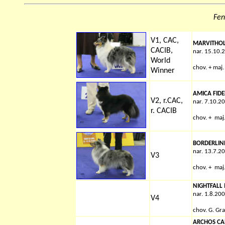
Fen
V1, CAC,
MARVITHOL
CACIB,
nar. 15.10.
World
chov. + maj
Winner
AMICA FIDE
V2, r.CAC,
nar. 7.10.2
r. CACIB
chov. + maj
BORDERLINE
nar. 13.7.2
V3
chov. + maj
NIGHTFALL 
nar. 1.8.20
V4
chov.
G. Gra
ARCHOS CA