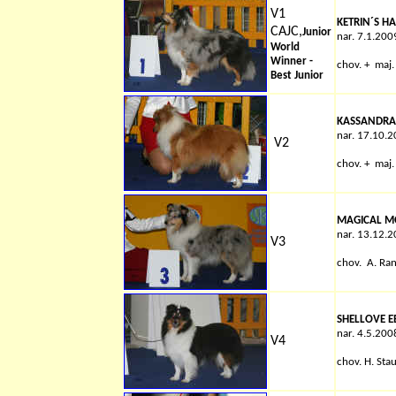
V1
KETRIN´S H
CAJC,
Junior
nar. 7.1.200
World
Winner -
chov. + maj.
Best Junior
KASSANDRA
nar. 17.10.
V2
chov.
+
maj.
MAGICAL MO
nar. 13.12.
V3
chov.
A. Ra
SHELLOVE E
nar. 4.5.200
V4
chov.
H. Sta