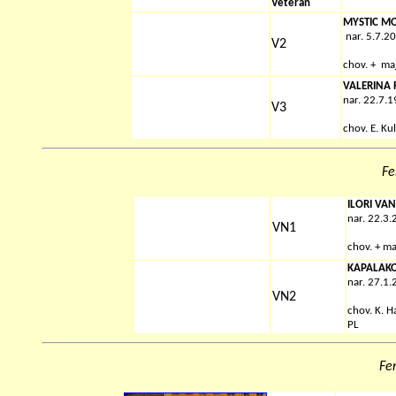
Veteran
MYSTIC MO
nar. 5.7.2
V2
chov. + ma
VALERINA 
nar. 22.7.
V3
chov.
E. Ku
Fe
ILORI VAN
nar. 22.3
VN1
chov.
+
ma
KAPALAKO
nar. 27.1
VN2
chov.
K. H
PL
Fe