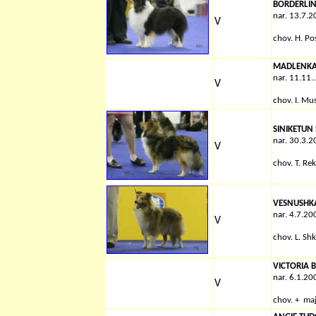
BORDERLIN
nar. 13.7.
V
chov.
H. Po
MADLENKA
nar. 11.11.
V
chov.
I. Mu
SINIKETUN
nar. 30.3.
V
chov.
T. Rek
VESNUSHKA
nar. 4.7.20
V
chov.
L. Sh
VICTORIA 
nar. 6.1.20
V
chov. + ma