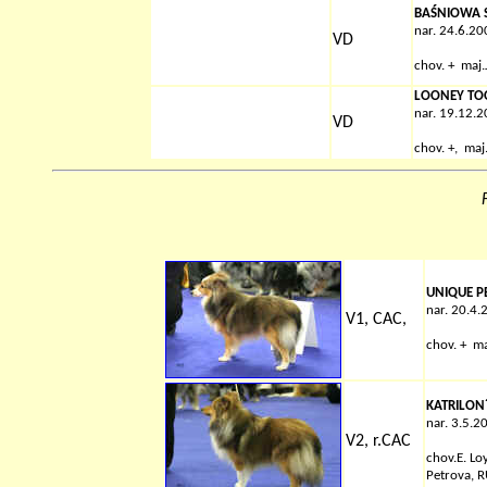
BAŚNIOWA S
nar. 24.6.20
VD
chov. + maj.
LOONEY TO
nar. 19.12.
VD
chov. +, maj
UNIQUE P
nar. 20.4.
V1, CAC,
chov.
+
ma
KATRILON
nar. 3.5.2
V2, r.CAC
chov.
E. Lo
Petrova, 