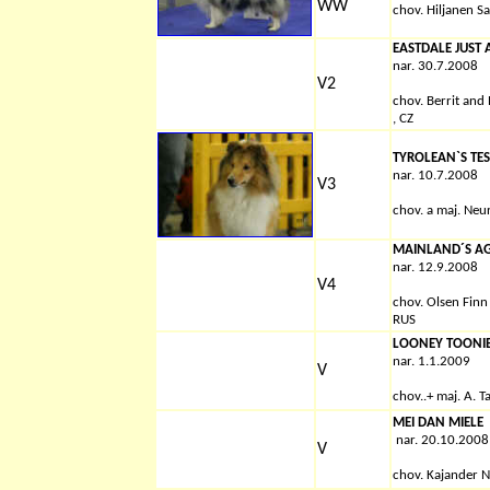
WW
chov.
Hiljanen Sa
EASTDALE JUST 
nar. 30.7.2008
V2
chov. Berrit and
, CZ
TYROLEAN`S TE
nar. 10.7.2008
V3
chov. a maj. Neu
MAINLAND´S AG
nar. 12.9.2008
V4
chov. Olsen Finn
RUS
LOONEY TOONIE
nar. 1.1.2009
V
chov.
.+ maj. A. T
MEI DAN MIELE
nar. 20.10.2008
V
chov. Kajander 