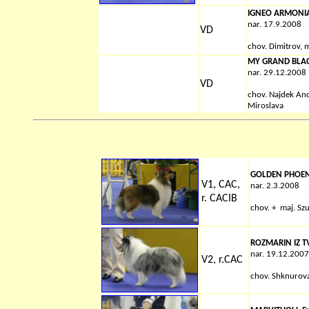
IGNEO ARMONIA
nar. 17.9.2008
VD
chov. Dimitrov,
m
MY GRAND BLAC
nar. 29.12.2008
VD
chov. Najdek And
Miroslava
GOLDEN PHOEN
V1, CAC,
nar. 2.3.2008
r. CACIB
chov. +
maj. Sz
ROZMARIN IZ T
nar. 19.12.2007
V2, r.CAC
chov. Shknurov