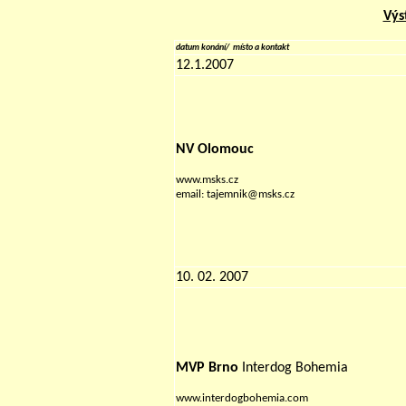
Výs
datum konání/ místo a kontakt
12.1.2007
NV Olomouc
www.msks.cz
email: tajemnik@msks.cz
10. 02. 2007
MVP Brno
Interdog Bohemia
www.interdogbohemia.com