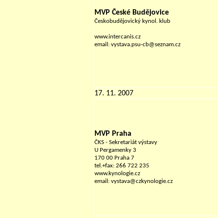
MVP České Budějovice
Českobudějovický kynol. klub
www.intercanis.cz
email: vystava.psu-cb@seznam.cz
17. 11. 2007
MVP Praha
ČKS - Sekretariát výstavy
U Pergamenky 3
170 00 Praha 7
tel.+fax: 266 722 235
www.kynologie.cz
email: vystava@czkynologie.cz