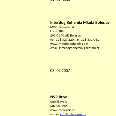
Interdog Bohemia Mladá Boleslav
MVP - Sekretariát
Luční 286
293 01 Mladá Boleslav
tel.: 326 327 220, fax: 326 331 041
www.interdogbohemia.com
email: interdogbohemia@seznam.cz
08. 09.2007
NVP Brno
Všetičkova 5
602 00 Brno
www.intercanis.cz
e-mail:
info@intercanis.cz