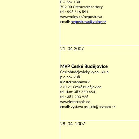
P.O.Box 130
709 00 Ostrava/Mar.Hory
tel.: 596 516 891
www.volny.cz/nvpostrava
email:
nvpostrava@volny.cz
21. 04.2007
MVP České Budějovice
Českobudějovický kynol. klub
p.o.box 238
Klostermannova 7
370 21 České Budějovice
tel.+fax: 387 330 454
tel.: 387 203 926
www.intercanis.cz
email: vystava.psu-cb@seznam.cz
28. 04. 2007