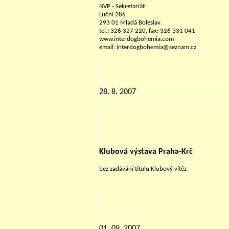
NVP - Sekretariát
Luční 286
293 01 Mladá Boleslav
tel.: 326 327 220, fax: 326 331 041
www.interdogbohemia.com
email: interdogbohemia@seznam.cz
28. 8. 2007
Klubová výstava Praha-Krč
bez zadávání titulu Klubový vítěz
01. 09. 2007