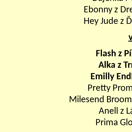
Ebonny z Dr
Hey Jude z 
Flash z P
Alka z T
Emilly End
Pretty Prom
Milesend Broom
Anell z 
Prima Glor