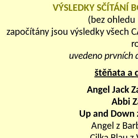
VÝSLEDKY SČÍTÁNÍ 
(bez ohledu 
započítány jsou výsledky všech 
r
uvedeno prvních d
štěňata a d
Angel Jack Z
Abbi Z
Up and Down 
Angel z Bar