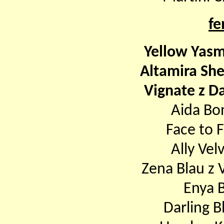
fe
Yellow Yas
Altamira Sh
Vignate z D
Aida Bo
Face to 
Ally Vel
Zena Blau z 
Enya 
Darling B