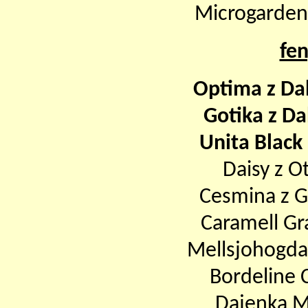
Microgarden
fe
Optima z Da
Gotika z D
Unita Black
Daisy z O
Cesmina z G
Caramell Gr
Mellsjohogda’s
Bordeline C
Dajenka M