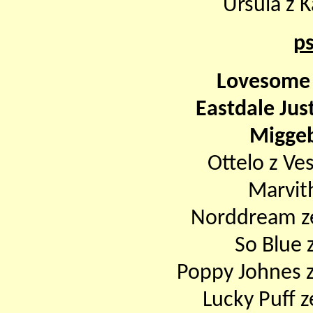
Ursula z 
ps
Lovesome 
Eastdale Ju
Miggeb
Ottelo z Ve
Marvit
Norddream ze
So Blue 
Poppy Johnes 
Lucky Puff z