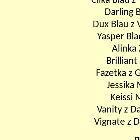
Cilka Blau z
Darling 
Dux Blau z 
Yasper Bla
Alinka
Brilliant
Fazetka z 
Jessika
Keissi
Vanity z D
Vignate z 
p