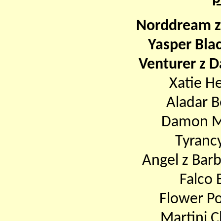
Norddream ze
Yasper Bla
Venturer z 
Xatie H
Aladar B
Damon M
Tyranc
Angel z Bar
Falco 
Flower P
Martini 