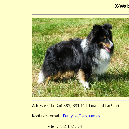
X-Wald
Okružní 385, 391 11 Planá nad Lužnicí
Adresa:
Dany14@seznam.cz
Kontakt:- email:
732 157 374
- tel.: