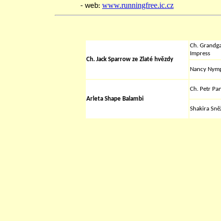
www.runningfree.ic.cz
- web:
Ch. Grandga
Impress
Ch. Jack Sparrow ze Zlaté hvězdy
Nancy Nymp
Ch. P
etr Pa
Arleta Shape Balambi
Shakira Sně