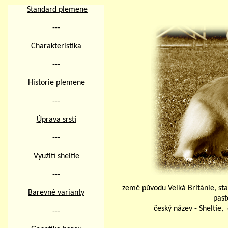
Standard plemene
---
Charakteristika
---
Historie plemene
---
Úprava srsti
---
Využití sheltie
---
země původu Velká Británie, sta
Barevné varianty
past
český název - Sheltie,
---