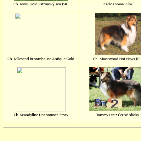
Ch. Jewel Gold Fatranský sen (SK)
Karlos Smaal Kim
Ch. Milesend Broomhouse Antique Gold
Ch. Moorwood Hot News (PL
Ch. Scandyline Uncommon Story
Tommy Lee z Černé hlásky