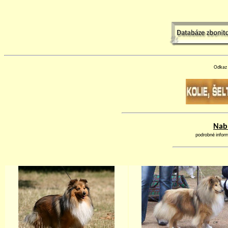
Odkaz 
Nabí
podrobné inform