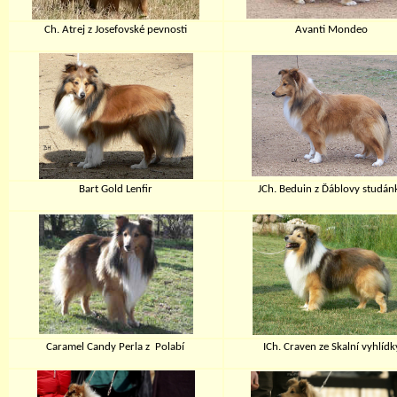
Ch. Atrej z Josefovské pevnosti
Avanti Mondeo
Bart Gold Lenfir
JCh. Beduin z Ďáblovy studán
Caramel Candy Perla z Polabí
ICh. Craven ze Skalní vyhlídk