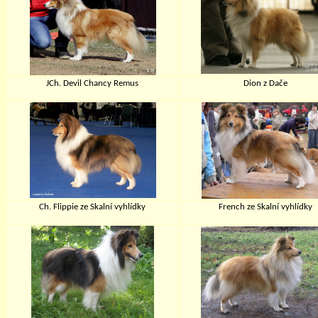
JCh. Devil Chancy Remus
Dion z Dače
Ch. Flippie ze Skalní vyhlídky
French ze Skalní vyhlídky