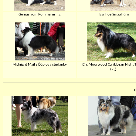
Genius vom Pommernring
Ivanhoe Smaal Kim
Midnight Mail z Ďáblovy studánky
ICh. Moorwood Caribbean Night 
(PL)